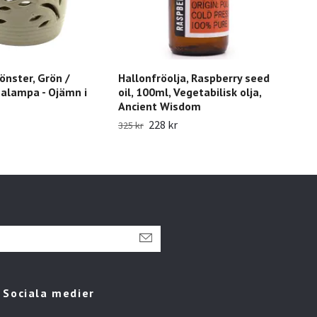
nster, Grön /
Hallonfröolja, Raspberry seed
Sva
alampa - Ojämn i
oil, 100ml, Vegetabilisk olja,
oil
Ancient Wisdom
209 
228 kr
325 kr
Sociala medier