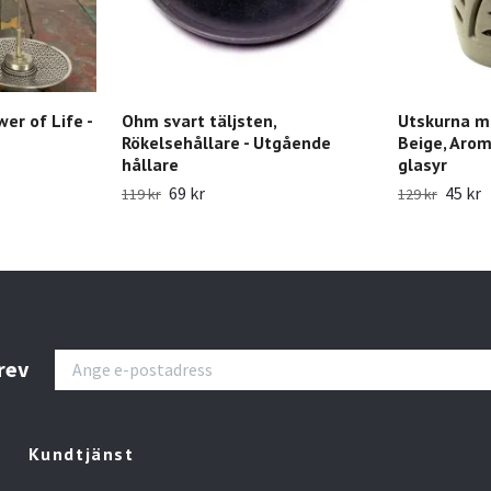
er of Life -
Ohm svart täljsten,
Utskurna mö
Rökelsehållare - Utgående
Beige, Arom
hållare
glasyr
69 kr
45 kr
119 kr
129 kr
rev
Kundtjänst