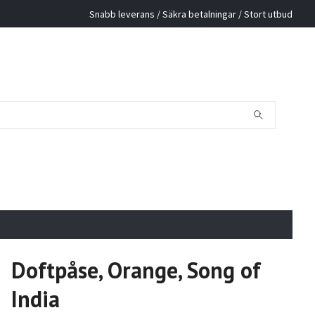
Snabb leverans / Säkra betalningar / Stort utbud
Doftpåse, Orange, Song of
India