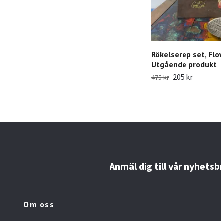
Rökelserep set, Flow
Utgående produkt
205 kr
475 kr
Anmäl dig till vår nyhetsb
Om oss