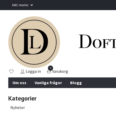
Inkl. moms
0
Logga in
Varukorg
Om oss
Vanliga frågor
Blogg
Kategorier
Nyheter