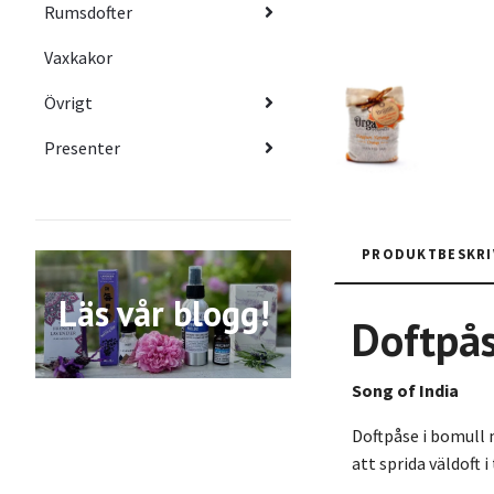
Rumsdofter
Vaxkakor
Övrigt
Presenter
PRODUKTBESKRI
Läs vår blogg!
Doftpås
Song of India
Doftpåse i bomull 
att sprida väldoft 