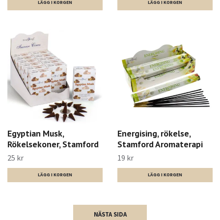
Egyptian Musk,
Energising, rökelse,
Rökelsekoner, Stamford
Stamford Aromaterapi
25 kr
19 kr
NÄSTA SIDA