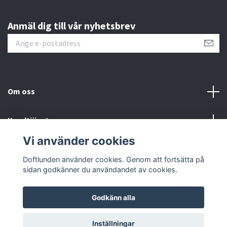
Anmäl dig till vår nyhetsbrev
Om oss
Kundtjänst
Vi använder cookies
Sociala medier
Doftlunden använder cookies. Genom att fortsätta på
sidan godkänner du användandet av cookies.
Godkänn alla
© 2026 Doftlunden
Inställningar