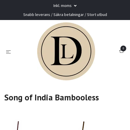
Inkl. moms
Snabb leverans / Säkra betalningar / Stort utbud
0
Song of India Bambooless