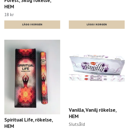
Forest, Skog rökelse,
HEM
18 kr
Vanilla, Vanilj rökelse,
HEM
Spiritual Life, rökelse,
Slutsåld
HEM