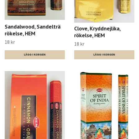
Sandalwood, Sandelträ
Clove, Kryddnejlika,
rökelse, HEM
rökelse, HEM
18 kr
18 kr