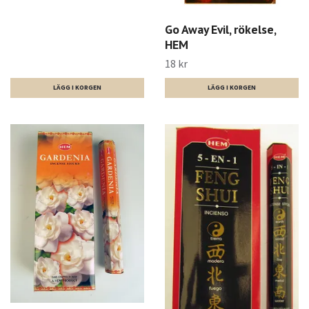
Go Away Evil, rökelse,
HEM
18 kr