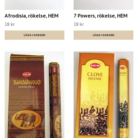
Afrodisia, rökelse, HEM
7 Powers, rökelse, HEM
18 kr
18 kr