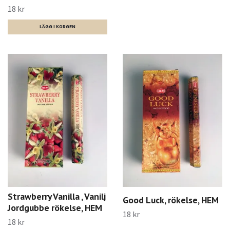
18 kr
Strawberry Vanilla , Vanilj
Good Luck, rökelse, HEM
Jordgubbe rökelse, HEM
18 kr
18 kr