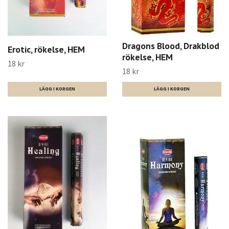
Dragons Blood, Drakblod
Erotic, rökelse, HEM
rökelse, HEM
18 kr
18 kr