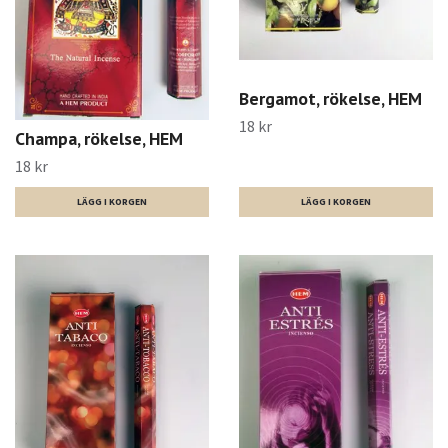
Bergamot, rökelse, HEM
18 kr
Champa, rökelse, HEM
18 kr