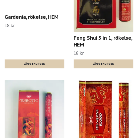
Gardenia, rökelse, HEM
18 kr
Feng Shui 5 in 1, rökelse,
HEM
18 kr