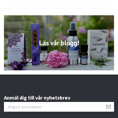
Läs vår blogg!
Anmäl dig till vår nyhetsbrev