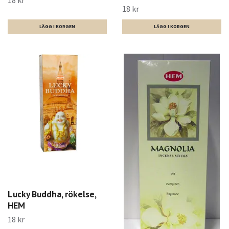
18 kr
18 kr
Lucky Buddha, rökelse,
HEM
18 kr