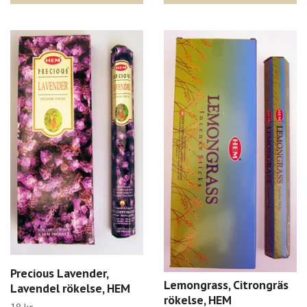
Precious Lavender,
Lemongrass, Citrongräs
Lavendel rökelse, HEM
rökelse, HEM