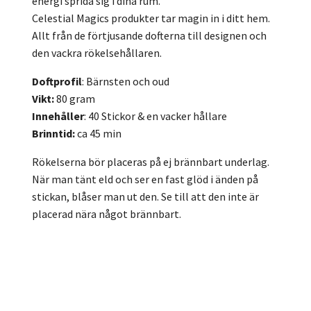
energi sprida sig i dina rum.
Celestial Magics produkter tar magin in i ditt hem.
Allt från de förtjusande dofterna till designen och
den vackra rökelsehållaren.
Doftprofil
: Bärnsten och oud
Vikt:
80 gram
Innehåller
: 40 Stickor & en vacker hållare
Brinntid:
ca 45 min
Rökelserna bör placeras på ej brännbart underlag.
När man tänt eld och ser en fast glöd i änden på
stickan, blåser man ut den. Se till att den inte är
placerad nära något brännbart.