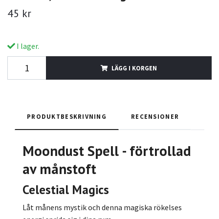
45 kr
I lager.
LÄGG I KORGEN
PRODUKTBESKRIVNING
RECENSIONER
Moondust Spell - förtrollad
av månstoft
Celestial Magics
Låt månens mystik och denna magiska rökelses