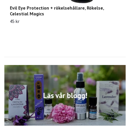
Evil Eye Protection + rökelsehållare, Rökelse,
L
Celestial Magics
M
45 kr
4
Läs vår blogg!