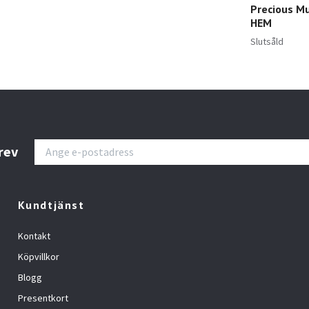
Precious Mu
HEM
Slutsåld
rev
Kundtjänst
Kontakt
Köpvillkor
Blogg
Presentkort