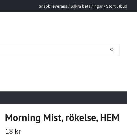
Snabb leverans / Säkra betalningar / Stort utbud
Morning Mist, rökelse, HEM
18 kr