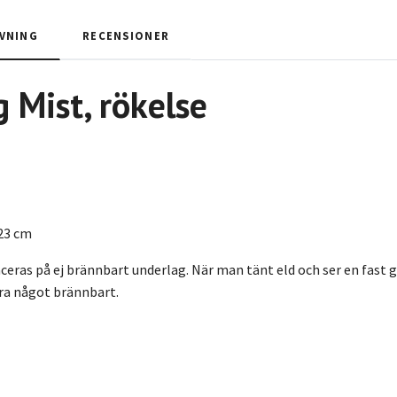
VNING
RECENSIONER
g Mist
, rökelse
23 cm
eras på ej brännbart underlag. När man tänt eld och ser en fast gl
ära något brännbart.