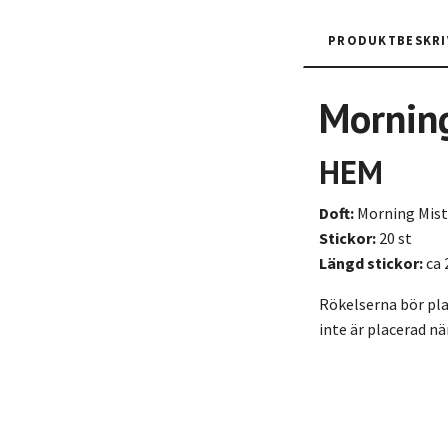
PRODUKTBESKRI
Mornin
HEM
Doft:
Morning Mist
Stickor:
20 st
Längd stickor:
ca 
Rökelserna bör plac
inte är placerad n