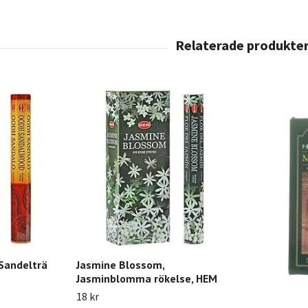
Sandelträ
Jasmine Blossom,
Jasminblomma rökelse, HEM
18 kr