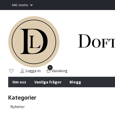
Inkl. moms
0
Logga in
Varukorg
Om oss
Vanliga frågor
Blogg
Kategorier
Nyheter