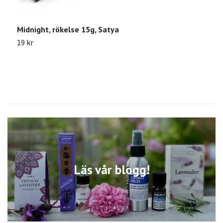
Midnight, rökelse 15g, Satya
S
19 kr
1
Läs vår blogg!