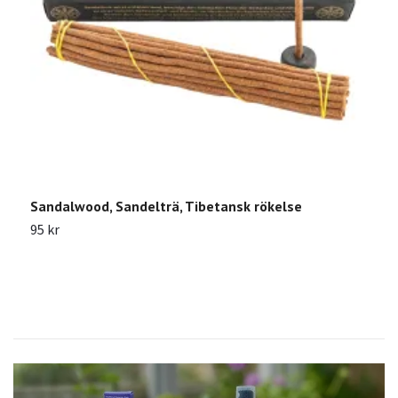
Sandalwood, Sandelträ, Tibetansk rökelse
M
95 kr
9