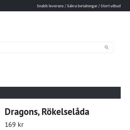
Snabb leverans / Säkra betalningar / Stort utbud
Dragons, Rökelselåda
169 kr