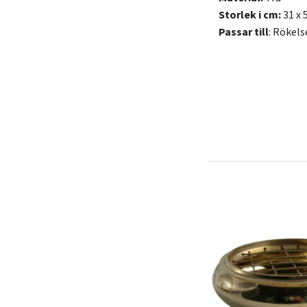
Storlek i cm:
31 x 5
Passar till
: Rökel