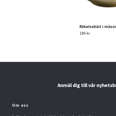
Rökelsekärl i mäss
189 kr
Anmäl dig till vår nyhetsb
Om oss