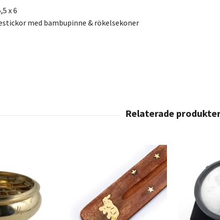
,5 x 6
sestickor med bambupinne & rökelsekoner