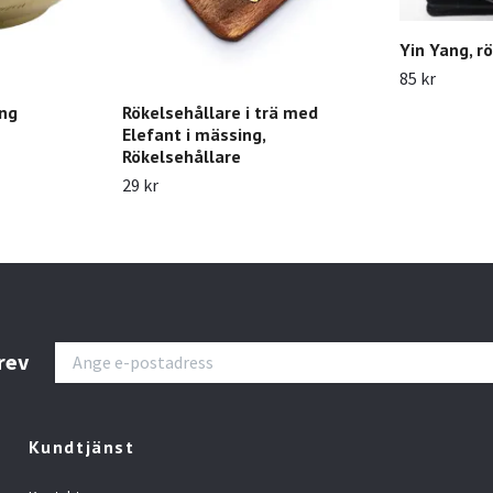
Yin Yang, r
85 kr
ing
Rökelsehållare i trä med
Elefant i mässing,
Rökelsehållare
29 kr
rev
Kundtjänst