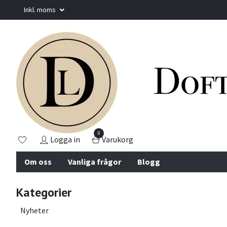
Inkl. moms
0
Logga in
Varukorg
Om oss
Vanliga frågor
Blogg
Kategorier
Nyheter