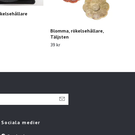
ökelsehållare
Blomma, rökelsehållare,
Rök
Täljsten
trä
39 kr
139 
Sociala medier