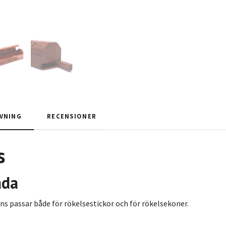
VNING
RECENSIONER
s
åda
s passar både för rökelsestickor och för rökelsekoner.