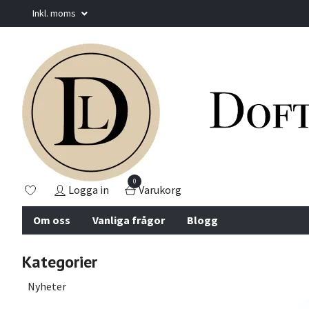
Inkl. moms
0
Logga in
Varukorg
Om oss
Vanliga frågor
Blogg
Kategorier
Nyheter