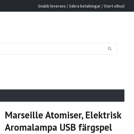
Snabb leverans / Säkra betalningar / Stort utbud
Marseille Atomiser, Elektrisk
Aromalampa USB färgspel