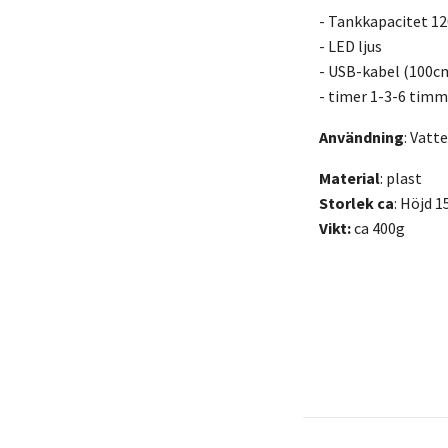
- Tankkapacitet 1
- LED ljus
- USB-kabel (100c
- timer 1-3-6 timm
Användning
: Vatt
Material
: plast
Storlek ca
: Höjd 
Vikt:
ca 400g