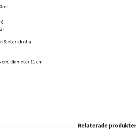
20ml
m)
ar
en &
eterisk olja
15 cm, diameter 11 cm