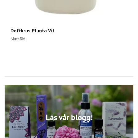
Doftkrus Plunta Vit
A
1
Slutsåld
Läs vår blogg!