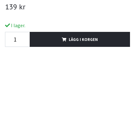
139 kr
I lager.
LÄGG I KORGEN