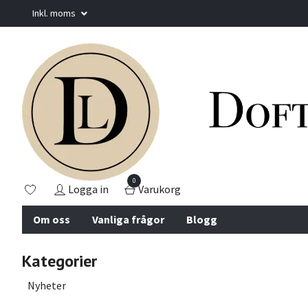
Inkl. moms
0
Logga in
Varukorg
Om oss
Vanliga frågor
Blogg
Kategorier
Nyheter