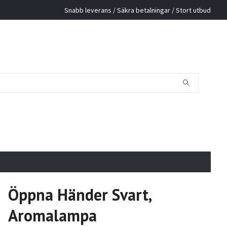
Snabb leverans / Säkra betalningar / Stort utbud
Öppna Händer Svart,
Aromalampa