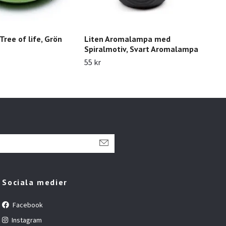
ree of life, Grön
Liten Aromalampa med
Uts
Spiralmotiv, Svart Aromalampa
Aro
55 kr
79 k
Sociala medier
Facebook
Instagram