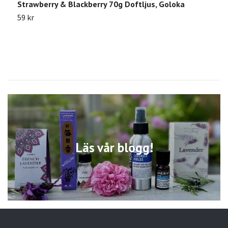
Strawberry & Blackberry 70g Doftljus, Goloka
C
59 kr
2
Läs vår blogg!