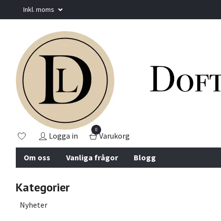
Inkl. moms
0
Logga in
Varukorg
Om oss
Vanliga frågor
Blogg
Kategorier
Nyheter