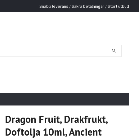
Snabb leverans / Säkra betalningar / Stort utbud
Dragon Fruit, Drakfrukt,
Doftolja 10ml, Ancient