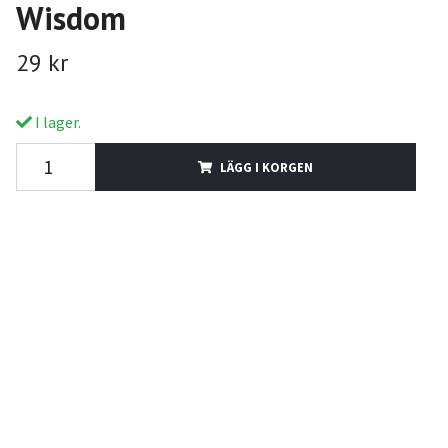
Wisdom
29 kr
I lager.
LÄGG I KORGEN