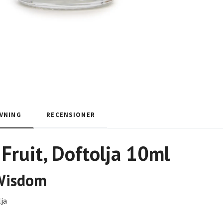
VNING
RECENSIONER
Fruit, Doftolja 10ml
Wisdom
lja