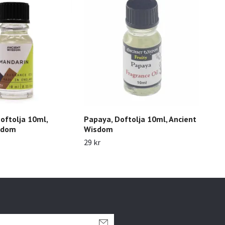
oftolja 10ml,
Papaya, Doftolja 10ml, Ancient
Fir 
sdom
Wisdom
Anc
29 kr
29 k