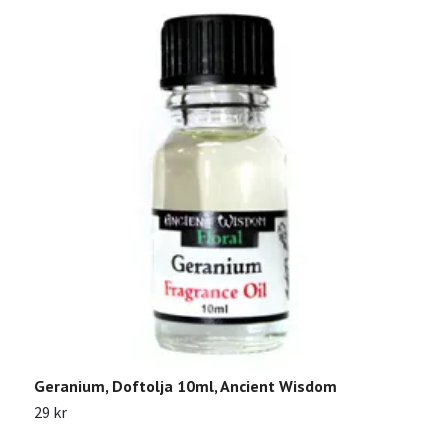
Geranium, Doftolja 10ml, Ancient Wisdom
J
29 kr
2