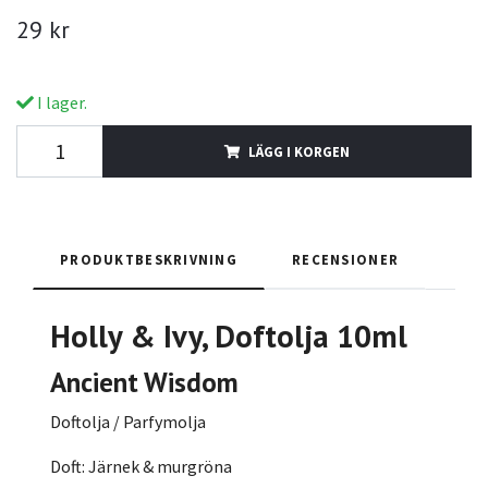
29 kr
I lager.
LÄGG I KORGEN
PRODUKTBESKRIVNING
RECENSIONER
Holly & Ivy
, Doftolja 10ml
Ancient Wisdom
Doftolja / Parfymolja
Doft: Järnek & murgröna