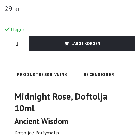
29 kr
I lager.
LÄGG I KORGEN
PRODUKTBESKRIVNING
RECENSIONER
Midnight Rose
, Doftolja
10ml
Ancient Wisdom
Doftolja / Parfymolja