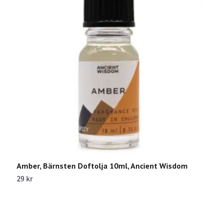
Amber, Bärnsten Doftolja 10ml, Ancient Wisdom
G
29 kr
2