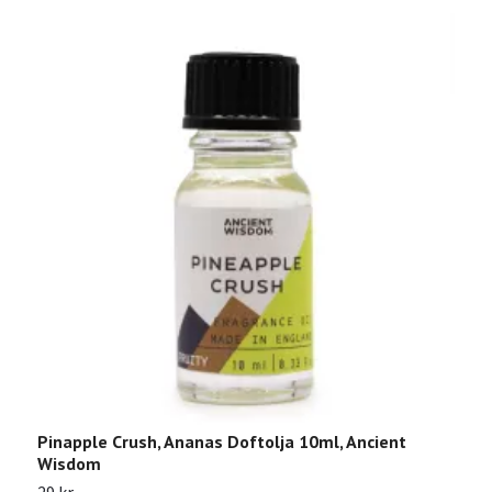
Pinapple Crush, Ananas Doftolja 10ml, Ancient
G
Wisdom
2
29 kr