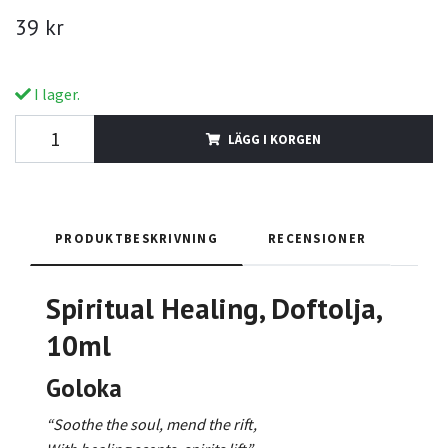
39 kr
I lager.
LÄGG I KORGEN
PRODUKTBESKRIVNING
RECENSIONER
Spiritual Healing
, Doftolja,
10ml
Goloka
“Soothe the soul, mend the rift,