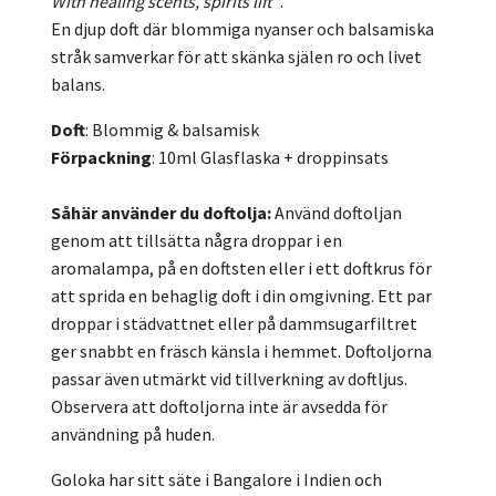
With healing scents, spirits lift”
.
En djup doft där blommiga nyanser och balsamiska
stråk samverkar för att skänka själen ro och livet
balans.
Doft
: Blommig & balsamisk
Förpackning
: 10ml Glasflaska + droppinsats
Såhär använder du doftolja:
Använd doftoljan
genom att tillsätta några droppar i en
aromalampa, på en doftsten eller i ett doftkrus för
att sprida en behaglig doft i din omgivning. Ett par
droppar i städvattnet eller på dammsugarfiltret
ger snabbt en fräsch känsla i hemmet. Doftoljorna
passar även utmärkt vid tillverkning av doftljus.
Observera att doftoljorna inte är avsedda för
användning på huden.
Goloka har sitt säte i Bangalore i Indien och