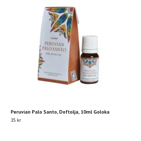
Peruvian Palo Santo, Doftolja, 10ml Goloka
N
35 kr
3