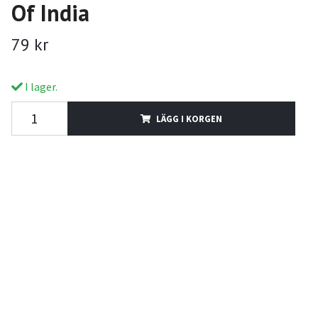
Of India
79 kr
I lager.
LÄGG I KORGEN