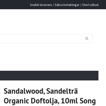
Snabb leverans / Säkra betalningar / Stort utbud
Sandalwood, Sandelträ
Organic Doftolja, 10ml Song