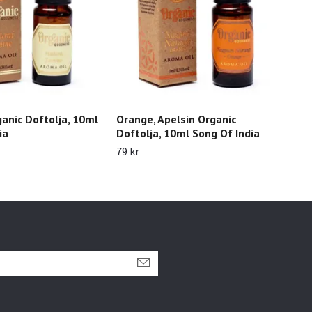
anic Doftolja, 10ml
Orange, Apelsin Organic
Pat
ia
Doftolja, 10ml Song Of India
Dof
79 kr
79 k