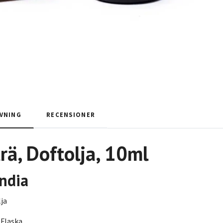
VNING
RECENSIONER
rä, Doftolja, 10ml
India
lja
 Flaska