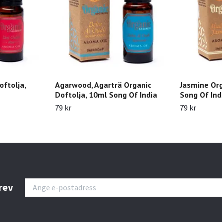
oftolja,
Agarwood, Agarträ Organic
Jasmine Org
Doftolja, 10ml Song Of India
Song Of Ind
79 kr
79 kr
rev