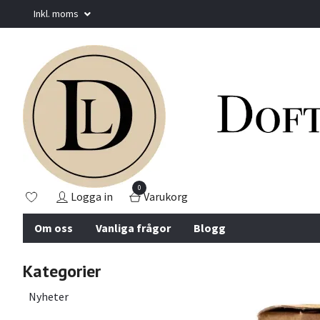
Inkl. moms
0
Logga in
Varukorg
Om oss
Vanliga frågor
Blogg
Kategorier
Nyheter