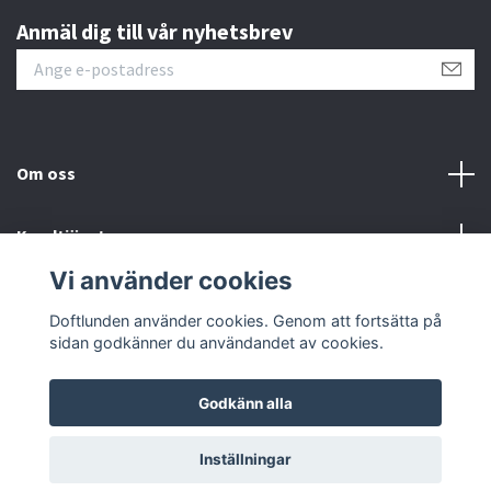
Anmäl dig till vår nyhetsbrev
Om oss
Kundtjänst
Vi använder cookies
Sociala medier
Doftlunden använder cookies. Genom att fortsätta på
sidan godkänner du användandet av cookies.
Godkänn alla
© 2026 Doftlunden
Inställningar