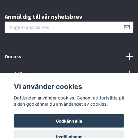
Anmäl dig till vår nyhetsbrev
Om oss
Kundtjänst
Vi använder cookies
Sociala medier
Doftlunden använder cookies. Genom att fortsätta på
sidan godkänner du användandet av cookies.
Godkänn alla
© 2026 Doftlunden
Inställningar