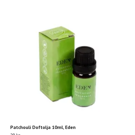
Patchouli Doftolja 10ml, Eden
C