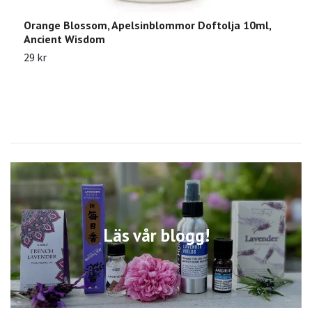
Orange Blossom, Apelsinblommor Doftolja 10ml,
S
Ancient Wisdom
2
29 kr
Läs vår blogg!