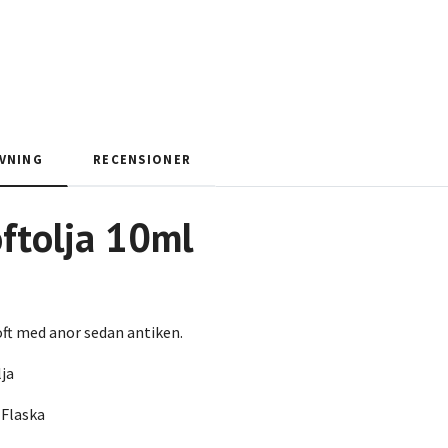
VNING
RECENSIONER
oftolja 10ml
ft med anor sedan antiken.
lja
 Flaska