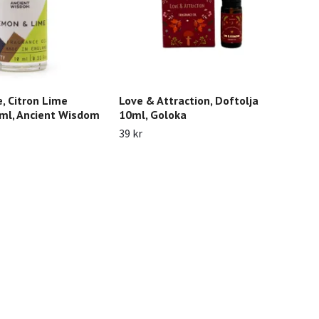
, Citron Lime
Love & Attraction, Doftolja
Lav
0ml, Ancient Wisdom
10ml, Goloka
29 k
39 kr