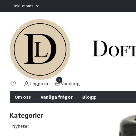
Inkl. moms
0
Logga in
Varukorg
Om oss
Vanliga frågor
Blogg
Kategorier
Nyheter