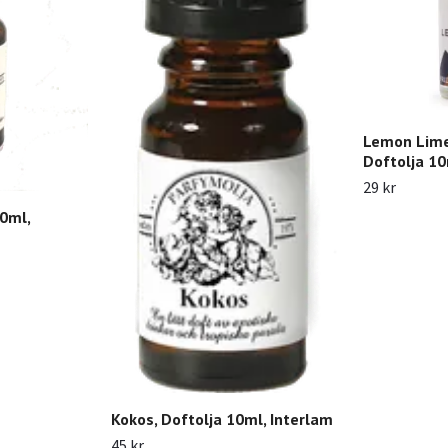
Lemon Lime
Doftolja 1
29 kr
10ml,
Kokos, Doftolja 10ml, Interlam
45 kr