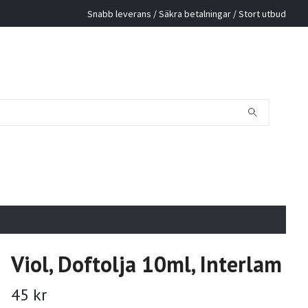
Snabb leverans / Säkra betalningar / Stort utbud
Viol, Doftolja 10ml, Interlam
45 kr