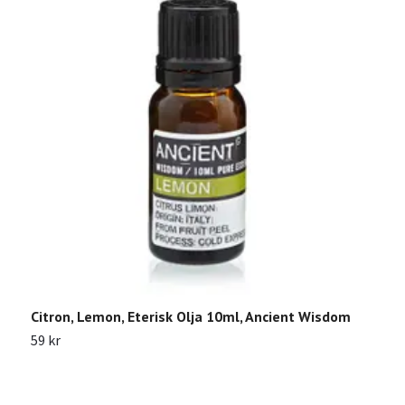
Citron, Lemon, Eterisk Olja 10ml, Ancient Wisdom
Y
59 kr
1