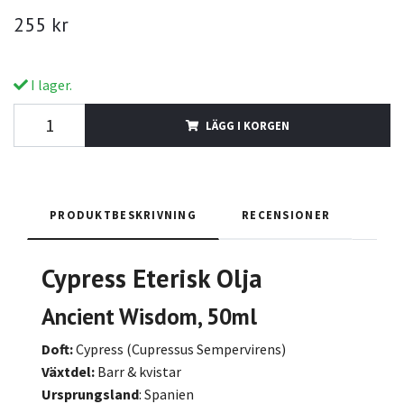
255 kr
I lager.
LÄGG I KORGEN
PRODUKTBESKRIVNING
RECENSIONER
Cypress Eterisk Olja
Ancient Wisdom, 50ml
Doft:
Cypress (Cupressus Sempervirens)
Växtdel:
Barr & kvistar
Ursprungsland
: Spanien