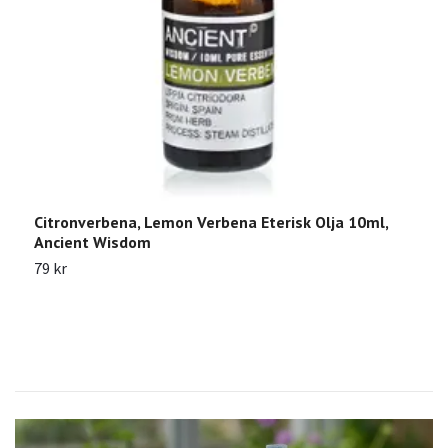
Citronverbena, Lemon Verbena Eterisk Olja 10ml,
S
Ancient Wisdom
W
79 kr
6