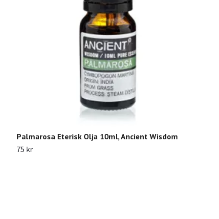
Palmarosa Eterisk Olja 10ml, Ancient Wisdom
S
W
75 kr
6