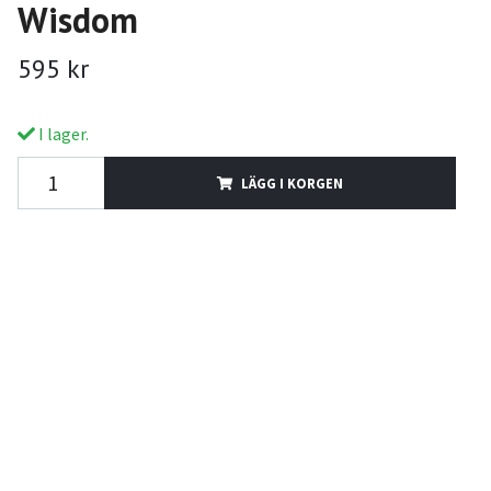
Wisdom
595 kr
I lager.
LÄGG I KORGEN