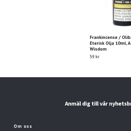
Frankincense / Ol
Eterisk Olja 10ml, 
Wisdom
59 kr
Anmäl dig till vår nyhetsb
Om oss