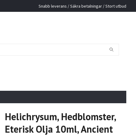
Snabb leverans / Säkra betalningar / Stort utbud
Helichrysum, Hedblomster,
Eterisk Olja 10ml, Ancient