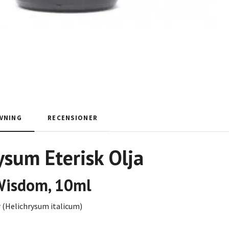
VNING
RECENSIONER
rysum
Eterisk Olja
Wisdom, 10ml
(Helichrysum italicum)