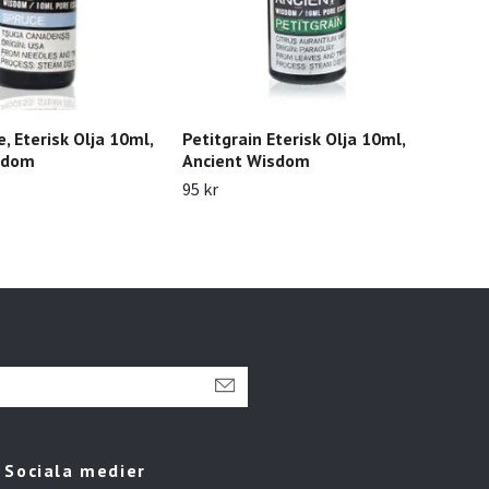
, Eterisk Olja 10ml,
Petitgrain Eterisk Olja 10ml,
Euk
sdom
Ancient Wisdom
Anc
95 kr
279 
Sociala medier