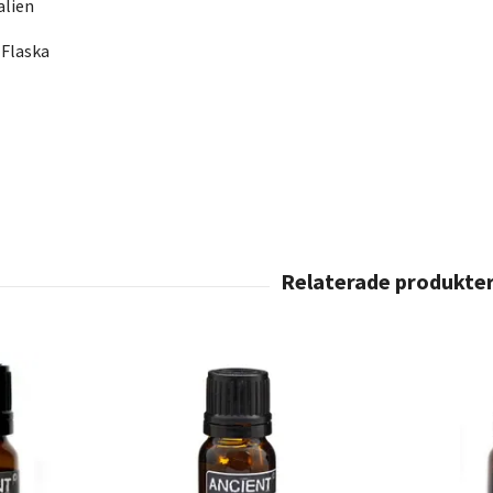
talien
 Flaska