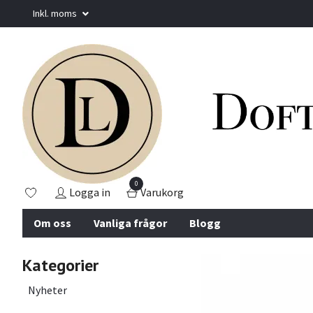
Inkl. moms
0
Logga in
Varukorg
Om oss
Vanliga frågor
Blogg
Kategorier
Nyheter