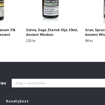
ibanum 5%
Salvia, Sage, Eterisk Olja 10ml,
Gran, Spruce
Ancient
Ancient Wisdom
Ancient Wi
125 kr
99 kr
rev
Kundtjänst