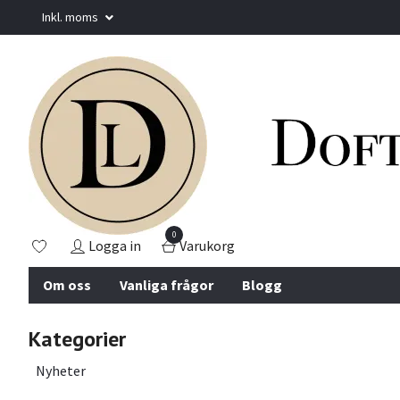
Inkl. moms
0
Logga in
Varukorg
Om oss
Vanliga frågor
Blogg
Kategorier
Nyheter