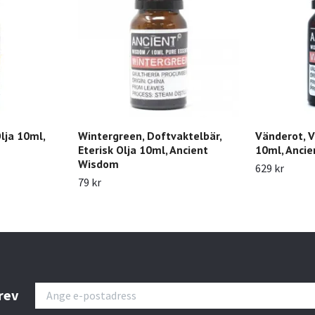
lja 10ml,
Wintergreen, Doftvaktelbär,
Vänderot, Va
Eterisk Olja 10ml, Ancient
10ml, Anci
Wisdom
629 kr
79 kr
rev