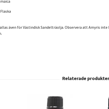
amaica
 Flaska
allas även för Västindisk Sandelträolja. Observera att Amyris int
m.