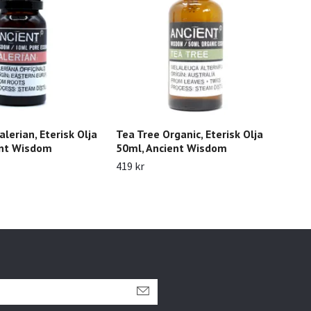
lerian, Eterisk Olja
Tea Tree Organic, Eterisk Olja
Man
ent Wisdom
50ml, Ancient Wisdom
Anc
419 kr
225 