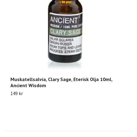
Muskatellsalvia, Clary Sage, Eterisk Olja 10ml,
L
Ancient Wisdom
6
149 kr