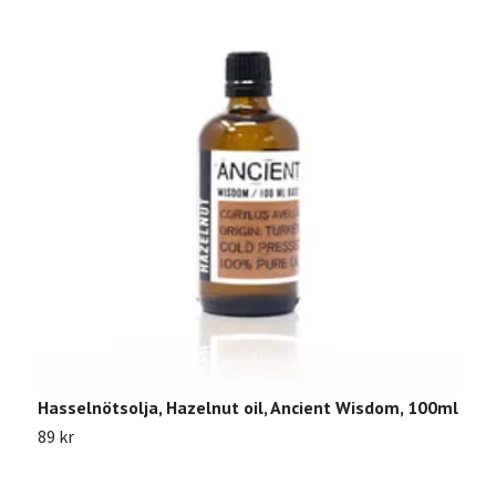
Hasselnötsolja, Hazelnut oil, Ancient Wisdom, 100ml
D
89 kr
7