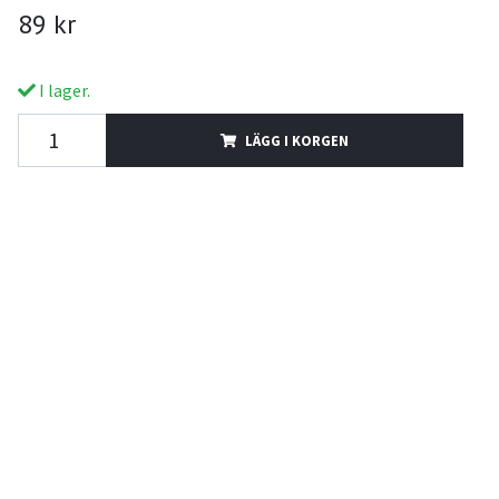
89 kr
I lager.
LÄGG I KORGEN