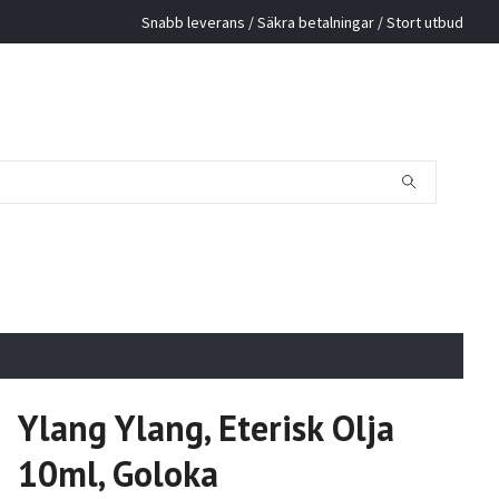
Snabb leverans / Säkra betalningar / Stort utbud
Ylang Ylang, Eterisk Olja
10ml, Goloka