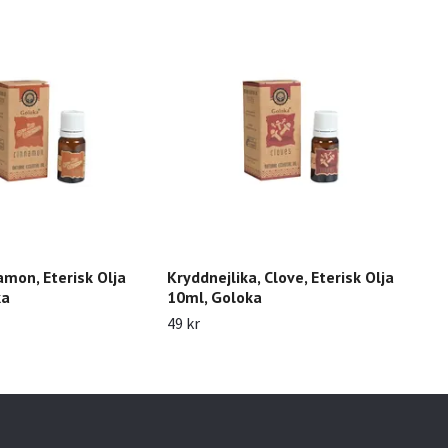
amon, Eterisk Olja
Kryddnejlika, Clove, Eterisk Olja
Fran
ka
10ml, Goloka
Gol
49 kr
59 k