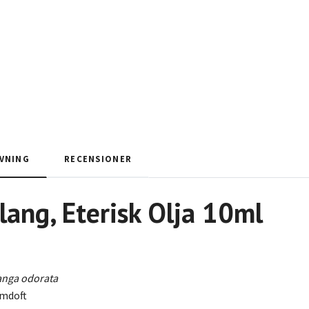
VNING
RECENSIONER
lang
,
Eterisk Olja 10ml
nga odorata
omdoft