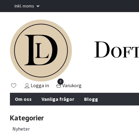
Inkl. moms
0
Logga in
Varukorg
Om oss
Vanliga frågor
Blogg
Kategorier
Nyheter