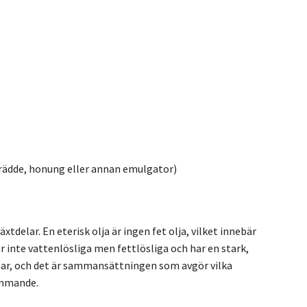
k grädde, honung eller annan emulgator)
delar. En eterisk olja är ingen fet olja, vilket innebär
är inte vattenlösliga men fettlösliga och har en stark,
elar, och det är sammansättningen som avgör vilka
ämmande.