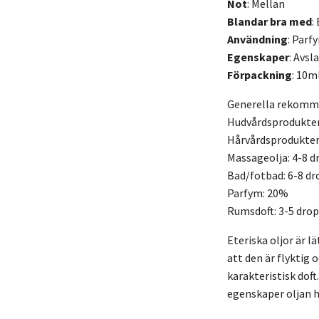
Not
: Mellan
Blandar bra med
:
Användning
: Parf
Egenskaper
: Avs
Förpackning
: 10m
Generella rekomme
Hudvårdsprodukter
Hårvårdsprodukter
Massageolja: 4-8 d
Bad/fotbad: 6-8 dro
Parfym: 20%
Rumsdoft: 3-5 dro
Eteriska oljor är l
att den är flyktig 
karakteristisk dof
egenskaper oljan 