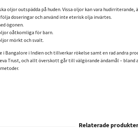
ska oljor outspädda på huden. Vissa oljor kan vara hudirriterande,
följa doseringar och använd inte eterisk olja invärtes.
med ögonen.
oljor oåtkomliga för barn.
oljor mörkt och svalt.
e i Bangalore i Indien och tillverkar rökelse samt en rad andra pr
Seva Trust, och allt överskott går till välgörande ändamål – bland
smetoder.