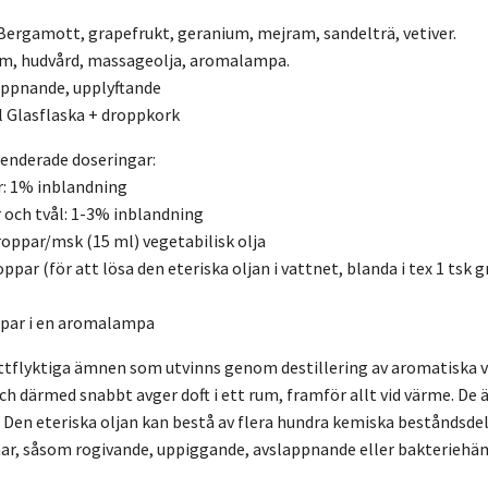
 Bergamott, grapefrukt, geranium, mejram, sandelträ, vetiver.
ym, hudvård, massageolja, aromalampa.
lappnande, upplyftande
l Glasflaska + droppkork
nderade doseringar:
: 1% inblandning
 och tvål: 1-3% inblandning
roppar/msk (15 ml) vegetabilisk olja
ppar (för att lösa den eteriska oljan i vattnet, blanda i tex 1 ts
ppar i en aromalampa
ättflyktiga ämnen som utvinns genom destillering av aromatiska växt
och därmed snabbt avger doft i ett rum, framför allt vid värme. De 
t. Den eteriska oljan kan bestå av flera hundra kemiska beståndsd
har, såsom rogivande, uppiggande, avslappnande eller bakterieh