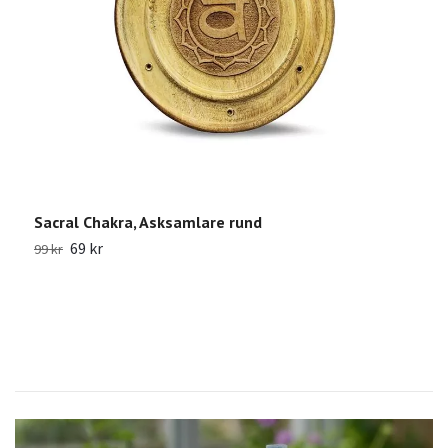
Sacral Chakra, Asksamlare rund
R
69 kr
99 kr
2