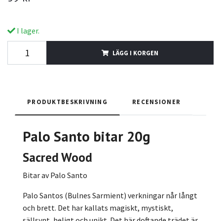
I lager.
LÄGG I KORGEN
PRODUKTBESKRIVNING
RECENSIONER
Palo Santo bitar 20g
Sacred Wood
Bitar av Palo Santo
Palo Santos (Bulnes Sarmient) verkningar når långt
och brett. Det har kallats magiskt, mystiskt,
sällsynt, heligt och unikt. Det här doftande trädet är