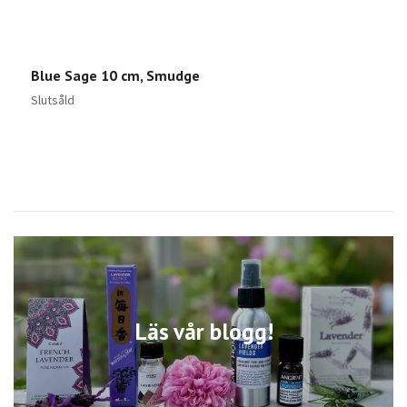
Blue Sage 10 cm, Smudge
D
Slutsåld
S
Läs vår blogg!