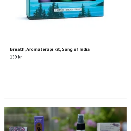
Breath, Aromaterapi kit, Song of India
D
139 kr
2