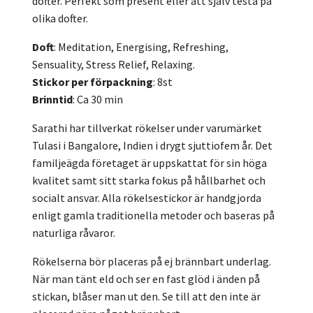
dofter. Perfekt som present eller att själv testa på
olika dofter.
Doft
: Meditation, Energising, Refreshing,
Sensuality, Stress Relief, Relaxing.
Stickor per förpackning
: 8st
Brinntid
: Ca 30 min
Sarathi har tillverkat rökelser under varumärket
Tulasi i Bangalore, Indien i drygt sjuttiofem år. Det
familjeägda företaget är uppskattat för sin höga
kvalitet samt sitt starka fokus på hållbarhet och
socialt ansvar. Alla rökelsestickor är handgjorda
enligt gamla traditionella metoder och baseras på
naturliga råvaror.
Rökelserna bör placeras på ej brännbart underlag.
När man tänt eld och ser en fast glöd i änden på
stickan, blåser man ut den. Se till att den inte är