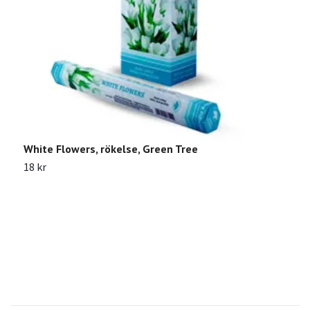
White Flowers, rökelse, Green Tree
F
T
18 kr
1