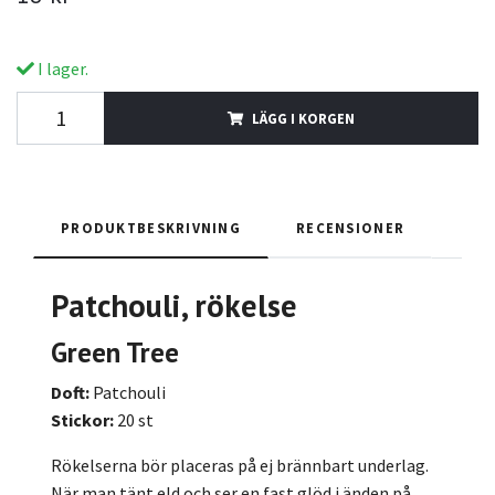
I lager.
LÄGG I KORGEN
PRODUKTBESKRIVNING
RECENSIONER
Patchouli
, rökelse
Green Tree
Doft:
Patchouli
Stickor:
20 st
Rökelserna bör placeras på ej brännbart underlag.
När man tänt eld och ser en fast glöd i änden på