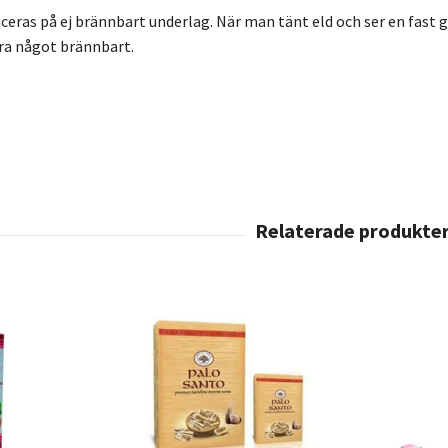
eras på ej brännbart underlag. När man tänt eld och ser en fast gl
ära något brännbart.