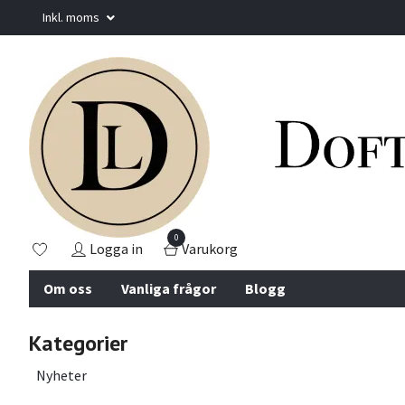
Inkl. moms
0
Logga in
Varukorg
Om oss
Vanliga frågor
Blogg
Kategorier
Nyheter