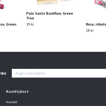
Palo Santo Backflow, Green
Tree
lse, Green
Rose, rökel
39 kr
18 kr
rev
Kundtjänst
Kontakt