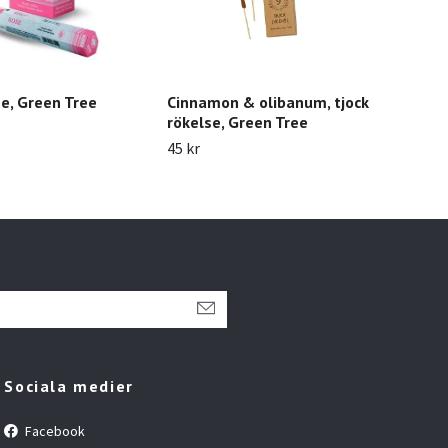
se, Green Tree
Cinnamon & olibanum, tjock
Lot
rökelse, Green Tree
rök
45 kr
45 k
Sociala medier
Facebook