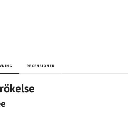
VNING
RECENSIONER
 rökelse
ee