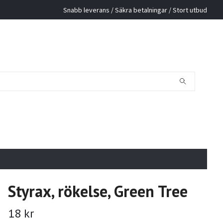
Snabb leverans / Säkra betalningar / Stort utbud
Styrax, rökelse, Green Tree
18 kr