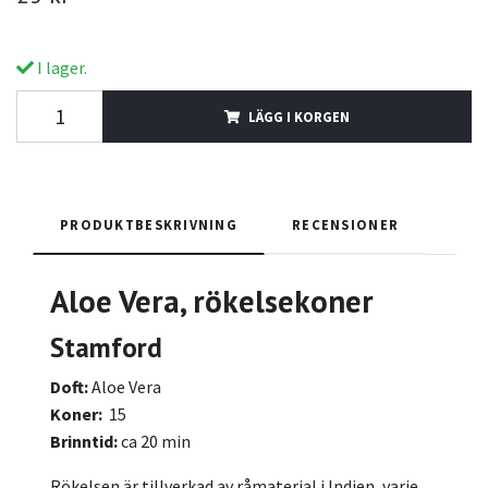
I lager.
LÄGG I KORGEN
PRODUKTBESKRIVNING
RECENSIONER
Aloe Vera
, rökelsekoner
Stamford
Doft:
Aloe Vera
Koner:
15
Brinntid:
ca 20 min
Rökelsen är tillverkad av råmaterial i Indien, varje