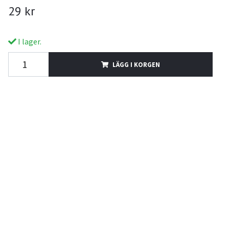
29 kr
I lager.
LÄGG I KORGEN