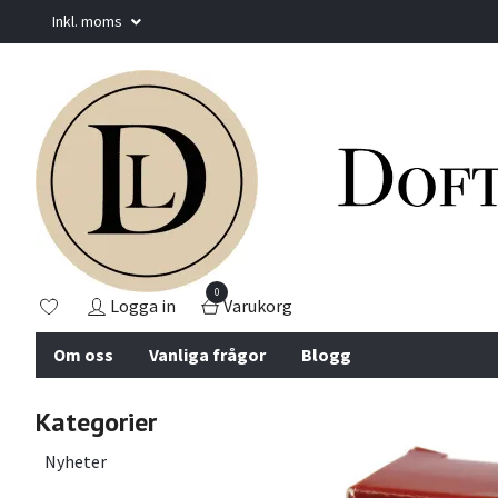
Inkl. moms
0
Logga in
Varukorg
Om oss
Vanliga frågor
Blogg
Kategorier
Nyheter