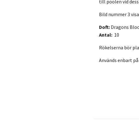
till poolen vid des
Bild nummer 3 visa
Doft:
Dragons Blo
Antal:
10
Rökelserna bör plac
Används enbart på 