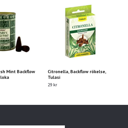
sh Mint Backflow
Citronella, Backflow rökelse,
Cin
oloka
Tulasi
röke
29 kr
29 k