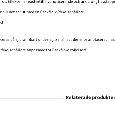
s fot. Effekten är nästintill hypnotiserande och är otroligt avslap
r hur det ser ut med en Backflow Rökelsehållare.
od
eras på ej brännbart underlag. Se till att den inte är placerad nä
rökelsehållare anpassade för Backflow-rökelser!