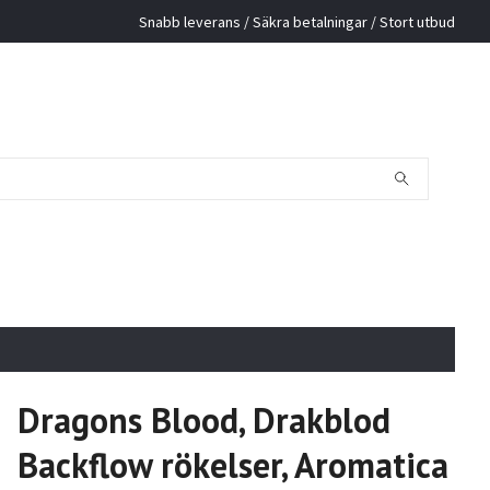
Snabb leverans / Säkra betalningar / Stort utbud
Dragons Blood, Drakblod
Backflow rökelser, Aromatica