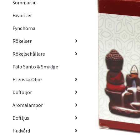
Sommar ☀️
Favoriter
Fyndhörna
Rökelser
Rökelsehållare
Palo Santo & Smudge
Eteriska Oljor
Doftoljor
Aromalampor
Doftljus
Hudvård