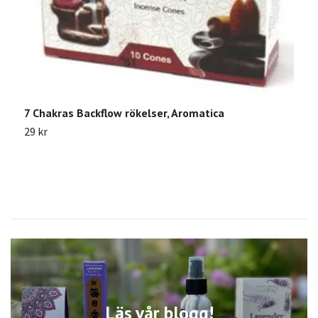
B
S
7 Chakras Backflow rökelser, Aromatica
29 kr
Läs vår blogg!