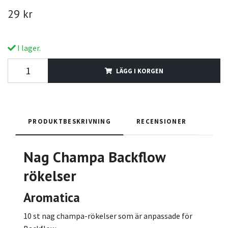
29 kr
I lager.
LÄGG I KORGEN
PRODUKTBESKRIVNING
RECENSIONER
Nag C
hampa Backflow
rökelser
Aromatica
10 st nag champa-rökelser som är anpassade för