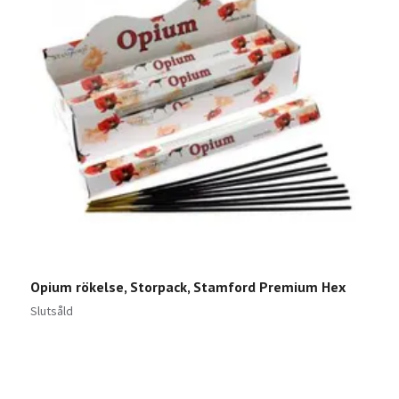
Opium rökelse, Storpack, Stamford Premium Hex
S
1
Slutsåld