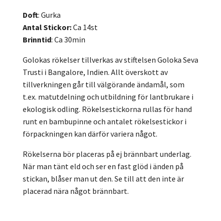
Doft
: Gurka
Antal Stickor:
Ca 14st
Brinntid
: Ca 30min
Golokas rökelser tillverkas av stiftelsen Goloka Seva
Trusti i Bangalore, Indien. Allt överskott av
tillverkningen går till välgörande ändamål, som
t.ex. matutdelning och utbildning för lantbrukare i
ekologisk odling. Rökelsestickorna rullas för hand
runt en bambupinne och antalet rökelsestickor i
förpackningen kan därför variera något.
Rökelserna bör placeras på ej brännbart underlag.
När man tänt eld och ser en fast glöd i änden på
stickan, blåser man ut den. Se till att den inte är
placerad nära något brännbart.