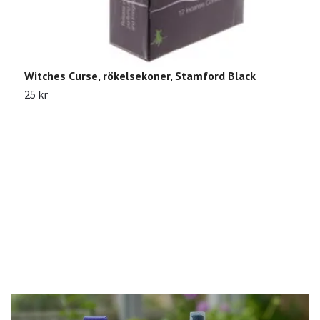
1
Witches Curse, rökelsekoner, Stamford Black
25 kr