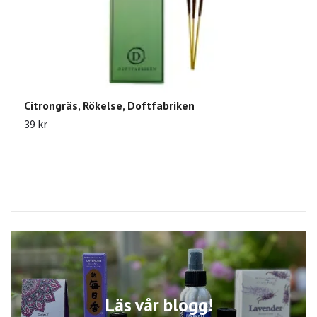
Citrongräs, Rökelse, Doftfabriken
N
39 kr
3
Läs vår blogg!