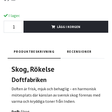
I lager.
LÄGG I KORGEN
PRODUKTBESKRIVNING
RECENSIONER
Skog
, Rökelse
Doftfabriken
Doften är frisk, mjuk och behaglig – en harmonisk
mötesplats där känslan av svensk skog förenas med
varma och kryddiga toner från Indien.
Doft:
Skog