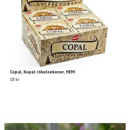
R
1
Copal, Kopal rökelsekoner, HEM
18 kr