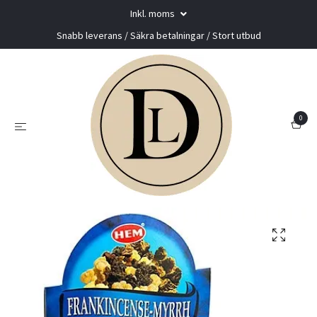
Inkl. moms
Snabb leverans / Säkra betalningar / Stort utbud
0