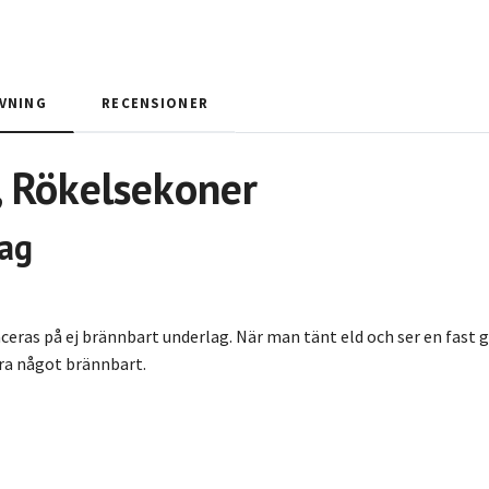
VNING
RECENSIONER
 Rökelsekoner
ag
eras på ej brännbart underlag. När man tänt eld och ser en fast gl
ära något brännbart.