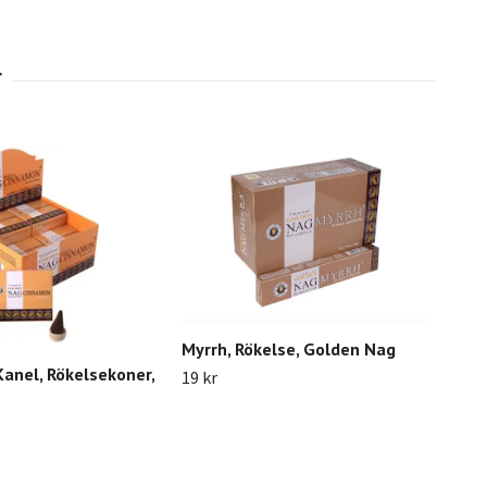
Myrrh, Rökelse, Golden Nag
anel, Rökelsekoner,
19 kr
Lov
Nag
19 k