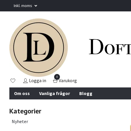
Inkl. moms
0
Logga in
Varukorg
Om oss
Vanliga frågor
Blogg
Kategorier
Nyheter