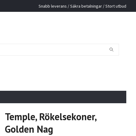
Snabb leverans / Säkra betalningar / Stort utbud
Temple, Rökelsekoner,
Golden Nag