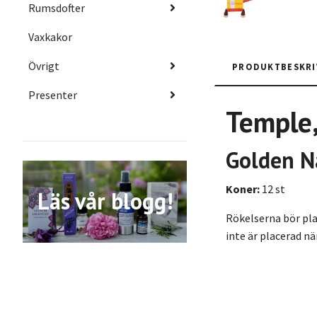
Rumsdofter
Vaxkakor
Övrigt
PRODUKTBESKRI
Presenter
Temple,
Golden N
Koner:
12 st
Läs vår blogg!
Rökelserna bör plac
inte är placerad n