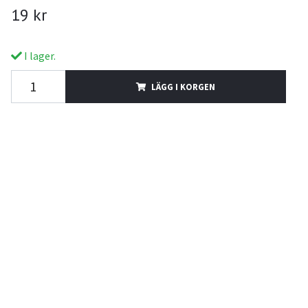
19 kr
I lager.
LÄGG I KORGEN