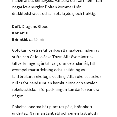
Indien anses den skydda vår aura och vårt hem från
negativa energier. Doften kommer från
drakblodsträdet och är söt, kryddig och fruktig.
Doft
: Dragons Blood
Koner:
10
Brinntid
: ca 20 min
Golokas rökelser tillverkas i Bangalore, Indien av
stiftelsen Goloka Seva Trust. Allt överskott av
tillverkningen går till välgörande ändamål, till
exempel matutdelning och utbildning av
lantbrukare i ekologisk odling. Alla rökelsestickor
rullas för hand runt en bambupinne och antalet
rökelsestickor i förpackningen kan därför variera
något.
Rökelsekonerna bör placeras på ej brännbart
underlag. När man tänt eld och ser en fast glöd i