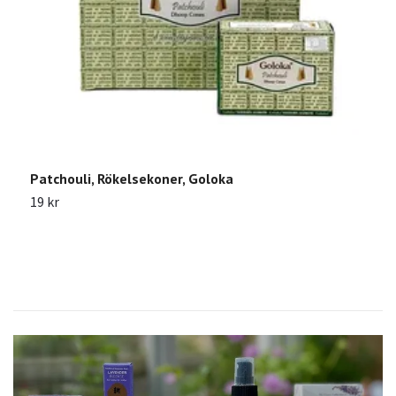
Patchouli, Rökelsekoner, Goloka
N
19 kr
1