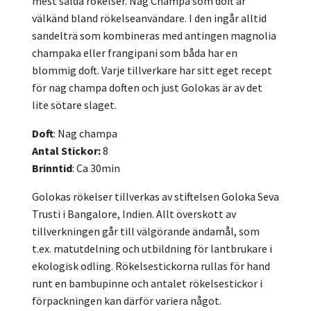
mest sålda rökelser. Nag Champa som doft är
välkänd bland rökelseanvändare. I den ingår alltid
sandelträ som kombineras med antingen magnolia
champaka eller frangipani som båda har en
blommig doft. Varje tillverkare har sitt eget recept
för nag champa doften och just Golokas är av det
lite sötare slaget.
Doft
: Nag champa
Antal Stickor:
8
Brinntid
: Ca 30min
Golokas rökelser tillverkas av stiftelsen Goloka Seva
Trusti i Bangalore, Indien. Allt överskott av
tillverkningen går till välgörande ändamål, som
t.ex. matutdelning och utbildning för lantbrukare i
ekologisk odling. Rökelsestickorna rullas för hand
runt en bambupinne och antalet rökelsestickor i
förpackningen kan därför variera något.