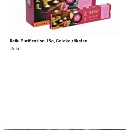
Reiki Purification 15g, Goloka rökelse
19 kr
N
1