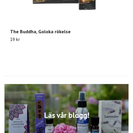
The Buddha, Goloka rökelse
A
19 kr
2
Läs vår blogg!