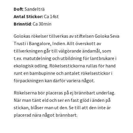
Doft
: Sandelträ
Antal Stickor:
Ca 14st
Brinntid
: Ca 30min
Golokas rökelser tillverkas av stiftelsen Goloka Seva
Trusti i Bangalore, Indien. Allt överskott av
tillverkningen går till välgörande ändamål, som
t.ex. matutdelning och utbildning för lantbrukare i
ekologisk odling. Rökelsestickorna rullas för hand
runt en bambupinne och antalet rökelsestickor i
förpackningen kan därför variera något.
Rökelserna bör placeras på ej brännbart underlag.
När man tänt eld och ser en fast glöd i änden på
stickan, blåser man ut den. Se till att den inte är
placerad nära något brännbart.